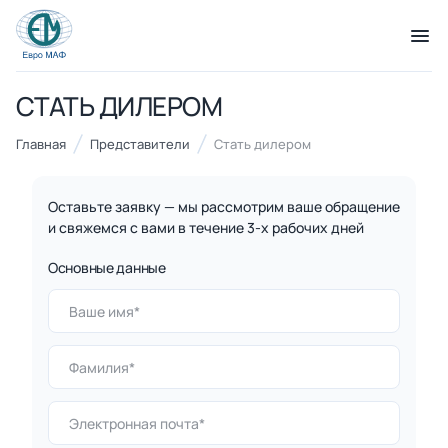
СТАТЬ ДИЛЕРОМ
КАТАЛОГ ТОВАРОВ
Главная
Представители
Стать дилером
Серии
21 категория
Оставьте заявку — мы рассмотрим ваше обращение
и свяжемся с вами в течение 3-х рабочих дней
Основные данные
Благоустройство территорий
17 категорий
Детские игровые площадки
7 категорий
Комплексы для лазания