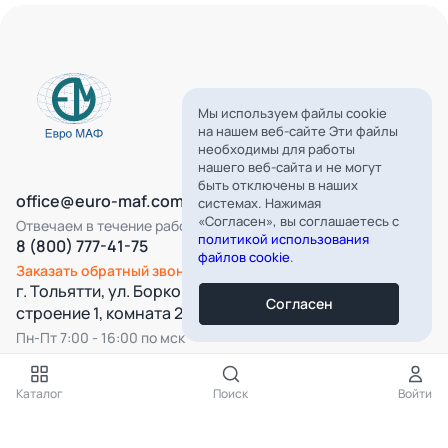
Мы используем файлы cookie
на нашем веб-сайте Эти файлы
необходимы для работы
нашего веб-сайта и не могут
быть отключены в наших
office@euro-maf.com
системах. Нажимая
«Согласен», вы соглашаетесь с
Отвечаем в течение рабочего дня
политикой использования
8 (800) 777-41-75
файлов cookie
.
Заказать обратный звонок
г. Тольятти, ул. Борковская, д. 16,
Согласен
строение 1, комната 22
Пн-Пт 7:00 - 16:00 по мск
Все категории
Каталог
Поиск
Войти
Подпишитесь на нашу рассылку