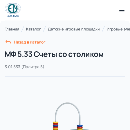
КАТАЛОГ ТОВАРОВ
Главная
Каталог
Детские игровые площадки
Игровые эл
Назад в каталог
Серии
МФ 5.33 Счеты со столиком
21 категория
3.01.533
(Палитра 5)
Благоустройство территорий
17 категорий
Детские игровые площадки
7 категорий
Комплексы для лазания