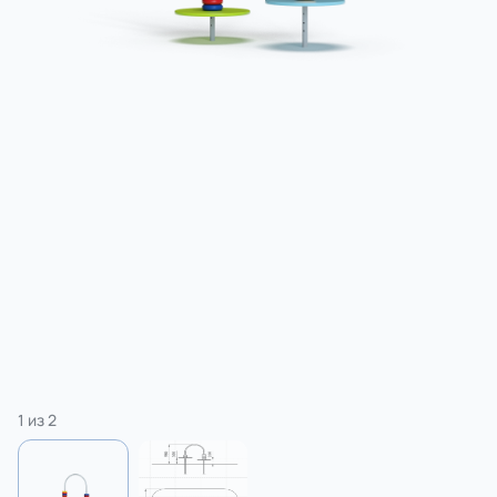
3 категории
Спорт
4 категории
1
из
2