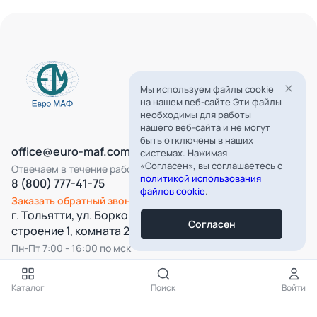
Мы используем файлы cookie
на нашем веб-сайте Эти файлы
необходимы для работы
нашего веб-сайта и не могут
быть отключены в наших
office@euro-maf.com
системах. Нажимая
«Согласен», вы соглашаетесь с
Отвечаем в течение рабочего дня
политикой использования
8 (800) 777-41-75
файлов cookie
.
Заказать обратный звонок
г. Тольятти, ул. Борковская, д. 16,
Согласен
строение 1, комната 22
Пн-Пт 7:00 - 16:00 по мск
Все категории
Каталог
Поиск
Войти
Подпишитесь на нашу рассылку