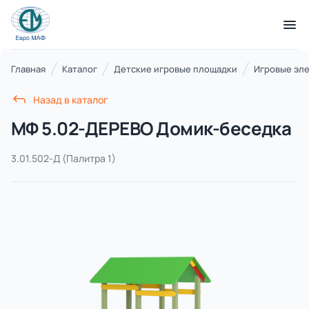
КАТАЛОГ ТОВАРОВ
Главная
Каталог
Детские игровые площадки
Игровые эл
Назад в каталог
Серии
МФ 5.02-ДЕРЕВО Домик-беседка
21 категория
3.01.502-Д
(Палитра 1)
Благоустройство территорий
17 категорий
Детские игровые площадки
7 категорий
Комплексы для лазания