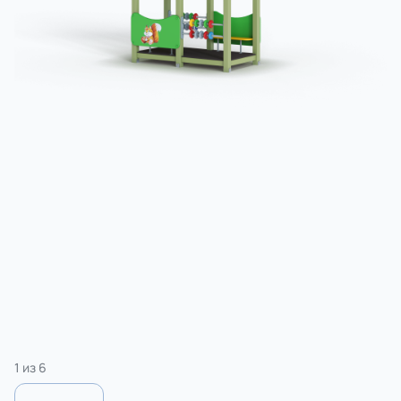
3 категории
Спорт
4 категории
1
из
6