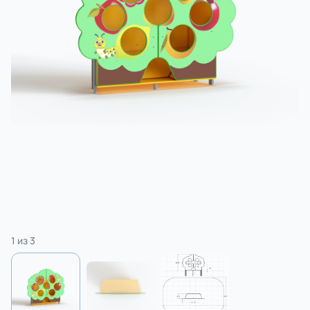
3 категории
Спорт
4 категории
1
из
3