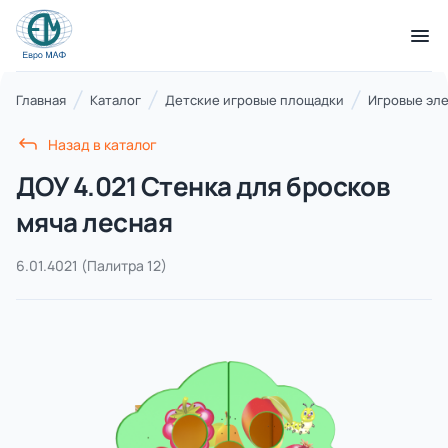
КАТАЛОГ ТОВАРОВ
Главная
Каталог
Детские игровые площадки
Игровые эл
Назад в каталог
Серии
ДОУ 4.021 Стенка для бросков
21 категория
мяча лесная
6.01.4021
(Палитра 12)
Благоустройство территорий
17 категорий
Детские игровые площадки
7 категорий
Комплексы для лазания