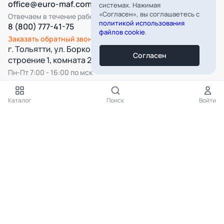
office@euro-maf.com
системах. Нажимая
«Согласен», вы соглашаетесь с
Отвечаем в течение рабочего дня
политикой использования
8 (800) 777-41-75
файлов cookie
.
Заказать обратный звонок
г. Тольятти, ул. Борковская, д. 16,
Согласен
строение 1, комната 22
Пн-Пт 7:00 - 16:00 по мск
Все категории
Каталог
Поиск
Войти
Подпишитесь на нашу рассылку
Подписаться
Нажимая на кнопку «Подписаться», вы даёте согласие на
обработку
персональных данных