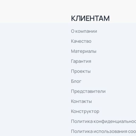
г. Тольятти, ул.
com
8 (800) 777-41-75
строение 1, ко
Заказать обратный звонок