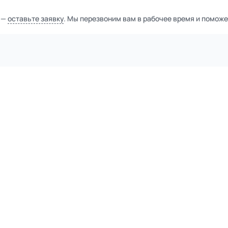
а
дного человека и позволяет выполнять тип силового упражнения: 
 за рукоятки тянет их от себя, затем возвращается в исходное по