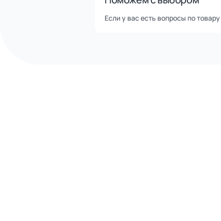
Оперативная отгрузка товар
Описание
Тренажер рассчитан на тренировку о
на сиденье спиной к опоре и держась
Характеристики
Длина:
1270
Ширина:
1010
Высота:
2000
Возраст:
от 14 до 18 лет
Высота падения:
400
Площадь зоны безопасности:
15
Комплектация изделий