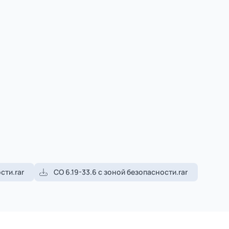
1
из
3
Уточнить цену
тной компанией