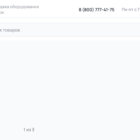
дажа оборудования
8 (800) 777-41-75
Пн-пт с 
ок
личные тренажеры
Тренажеры металлические окрашенные
вный тренажер