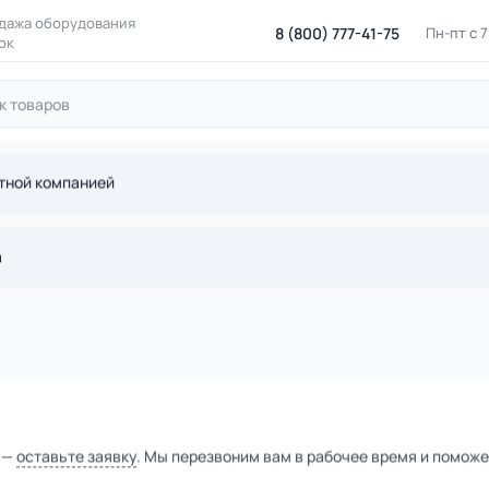
дажа оборудования
8 (800) 777-41-75
Пн-пт с 
ок
портинвентарь
Волейбольные стойки и сетки
Сетка к вол
льной стойке