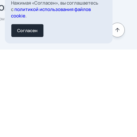
Нажимая «Согласен», вы соглашаетесь
мната 22
с
политикой использования файлов
cookie
.
к
Согласен
Подписаться