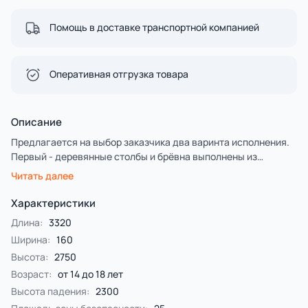
Помощь в доставке транспортной компанией
Оперативная отгрузка товара
Описание
Предлагается на выбор заказчика два варинта исполнения.
Первый - деревянные столбы и брёвна выполнены из
лиственницы, имеют естественную природную форму,
Читать далее
тщательно отшлифованы и обладают высочайшей
прочностью.
Характеристики
Второй — деревянные столбы и брёвна выполнены из
Длина:
3320
клееной сосновой древесины с последующим
Ширина:
160
оцилинриванием, имеет ровную цилиндрическую
Высота:
2750
поверхность.
Столбы и брёвна покрыты специальной пропиткой,
Возраст:
от 14 до 18 лет
содержащую антисептики и обеспечивающую
Высота падения:
2300
ультрафиолетовую защиту от солнечного воздействия.