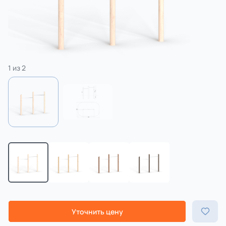
3 категории
Спорт
4 категории
1
из
2
Уточнить цену