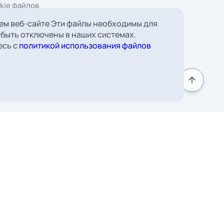
 Борковская, д. 16,
мната 22
ем веб-сайте Эти файлы необходимы для
 быть отключены в наших системах.
к
есь с
политикой использования файлов
Подписаться