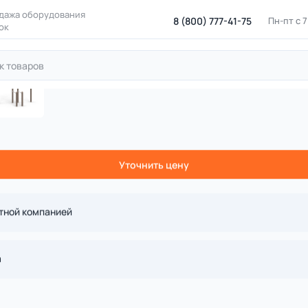
дажа оборудования
8 (800) 777-41-75
Пн-пт с 
ок
оркаут
Воркаут на деревянных столбах
ДП 7.323-К Турник
ик на бревнах