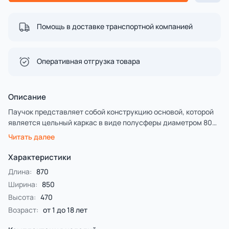
Помощь в доставке транспортной компанией
Оперативная отгрузка товара
Описание
Паучок представляет собой конструкцию основой, которой
является цельный каркас в виде полусферы диаметром 800
мм. Каркас изготовлен на основе композитных материалов.
Читать далее
По всей площади каркас покрыт слоем цветной
искусственной каучуковой TPV крошкой, образуя рисунок и
Характеристики
форму паучка.
Длина:
870
Ширина:
850
Высота:
470
Возраст:
от 1 до 18 лет