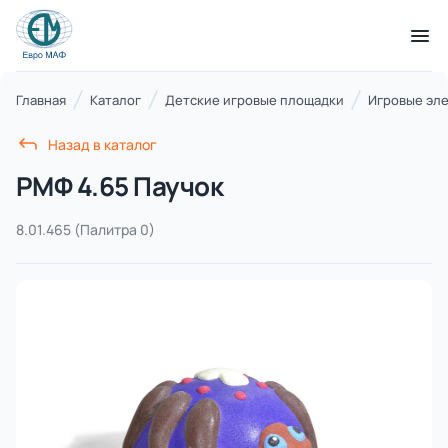
КАТАЛОГ ТОВАРОВ
Главная
Каталог
Детские игровые площадки
Игровые эл
Назад в каталог
Серии
РМФ 4.65 Паучок
21 категория
8.01.465
(Палитра 0)
Благоустройство территорий
17 категорий
Детские игровые площадки
7 категорий
Комплексы для лазания