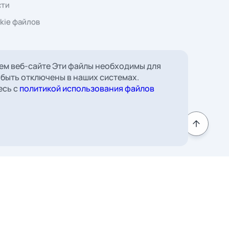
ем веб-сайте Эти файлы необходимы для
 Борковская, д. 16,
 быть отключены в наших системах.
есь с
политикой использования файлов
мната 22
к
Подписаться