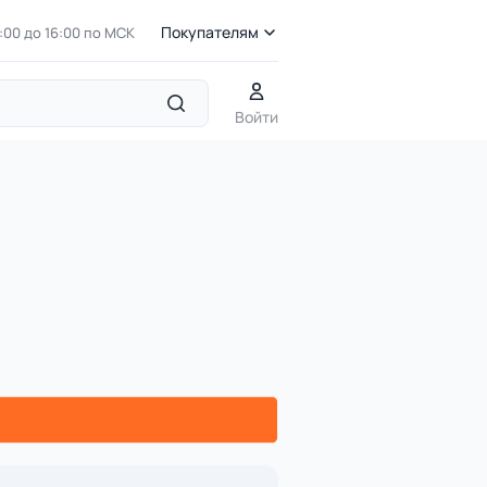
Покупателям
7:00 до 16:00 по МСК
Войти
овые фигуры и малые формы для детских площадок
РМФ 4.58 