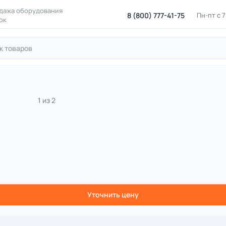
дажа оборудования
8 (800) 777-41-75
Пн-пт с 
ок
ровые площадки
Игровые элементы и малые формы
Резин
к