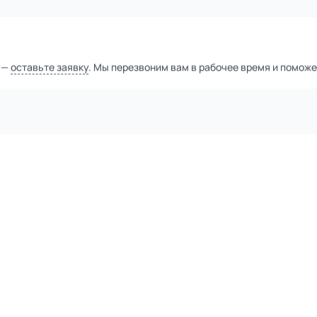
1
из
2
Уточнить цену
тной компанией
а