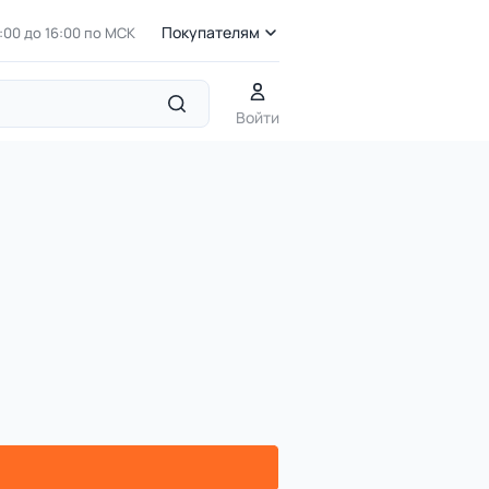
Покупателям
7:00 до 16:00 по МСК
Войти
овые фигуры и малые формы для детских площадок
РМФ 4.25 