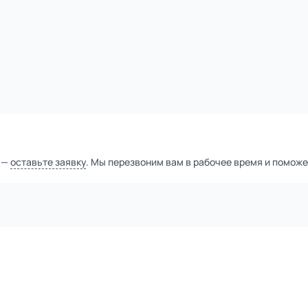
1
из
2
Уточнить цену
тной компанией
а