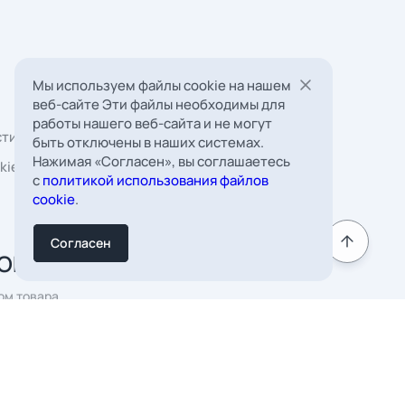
Мы используем файлы cookie на нашем
веб-сайте Эти файлы необходимы для
работы нашего веб-сайта и не могут
быть отключены в наших системах.
Нажимая «Согласен», вы соглашаетесь
 Борковская, д. 16,
с
политикой использования файлов
мната 22
cookie
.
к
Согласен
Подписаться