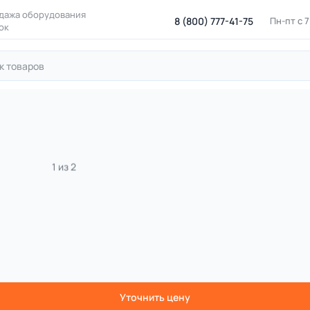
дажа оборудования
8 (800) 777-41-75
Пн-пт с 
ок
ровые площадки
Игровые элементы и малые формы
Резин