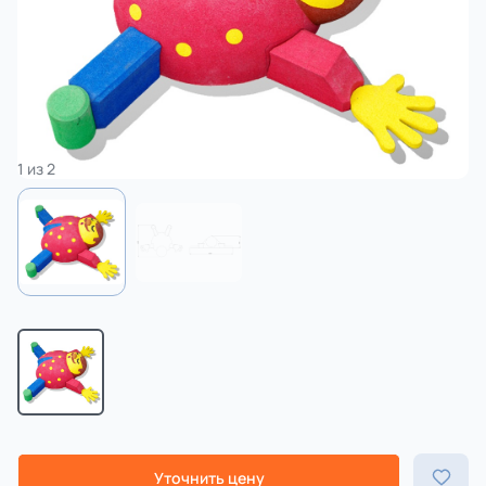
3 категории
Спорт
4 категории
1
из
2
Уточнить цену