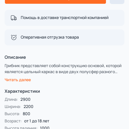
Помощь в доставке транспортной компанией
Оперативная отгрузка товара
Описание
Грибник представляет собой конструкцию основой, которой
является цельный каркас в виде двух полусфер разного
диаметра, большая (диа-метром 1350 мм) из которых
Читать далее
является телом грибника, малая (диаметром 800 мм) –
головой грибника. Каркас изготовлен на основе
Характеристики
композитных материалов. По всей площади каркас покрыт
Длина:
2900
слоем цветной искусственной каучуковой TPV крошкой. Ноги
Ширина:
2200
грибника выполнены в виде столбиков и стенок, основой
Высота:
800
которой является бетонная модель, по всей площади
покрытая слоем цветной искусственной каучуковой TPV
Возраст:
от 1 до 18 лет
крошкой. Руки грибника выполнены в виде стенки и
Высота падения:
1000