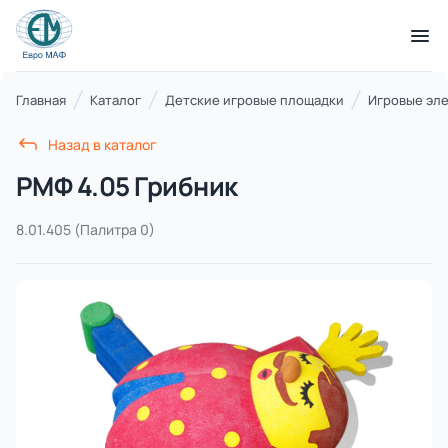
КАТАЛОГ ТОВАРОВ
Главная
Каталог
Детские игровые площадки
Игровые эл
Назад в каталог
Серии
РМФ 4.05 Грибник
21 категория
8.01.405
(Палитра 0)
Благоустройство территорий
17 категорий
Детские игровые площадки
7 категорий
Комплексы для лазания