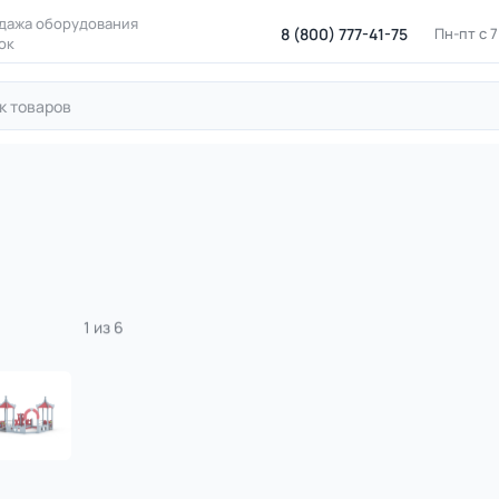
дажа оборудования
8 (800) 777-41-75
Пн-пт с 
ок
ровые площадки
Оборудование для игр с песком
Песочные
 Песочный дворик без горки