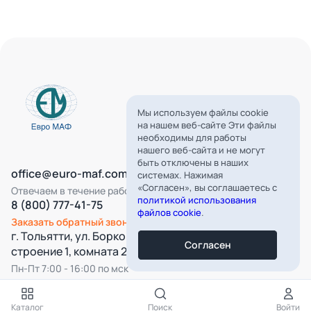
Мы используем файлы cookie
на нашем веб-сайте Эти файлы
необходимы для работы
нашего веб-сайта и не могут
быть отключены в наших
office@euro-maf.com
системах. Нажимая
«Согласен», вы соглашаетесь с
Отвечаем в течение рабочего дня
политикой использования
8 (800) 777-41-75
файлов cookie
.
Заказать обратный звонок
г. Тольятти, ул. Борковская, д. 16,
Согласен
строение 1, комната 22
Пн-Пт 7:00 - 16:00 по мск
Все категории
Каталог
Поиск
Войти
Подпишитесь на нашу рассылку