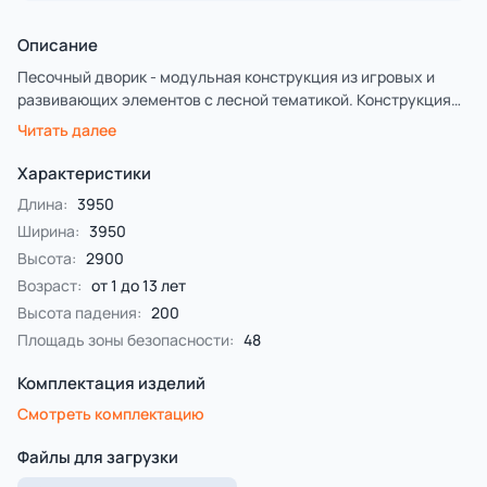
Описание
Песочный дворик - модульная конструкция из игровых и
развивающих элементов с лесной тематикой. Конструкция
оборудована двумя башнями - беседками, одной аркой,
Читать далее
песочницей и ограждением по периметру из деревянного
бруса и фанеры с художественным оформлением. Башни
Характеристики
оборудованы крышей, фанерными ограждениями,
Длина:
3950
металлическими перекладинами и детскими счетами с
Ширина:
3950
пластиковыми бубликами. Арка выполнена из фанеры в
Высота:
2900
форме ёлки с декоративным соединяющим элементом в
форме совы с художественным оформлением. Песочница с
Возраст:
от 1 до 13 лет
четырьмя фанерными накладками и декоративным
Высота падения:
200
фанерным ограждением в наружном углу в форме ёлки.
Площадь зоны безопасности:
48
Комплектация изделий
Смотреть комплектацию
Файлы для загрузки