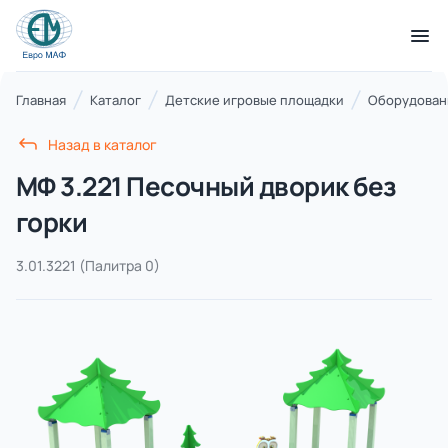
КАТАЛОГ ТОВАРОВ
Главная
Каталог
Детские игровые площадки
Оборудовани
Назад в каталог
Серии
МФ 3.221 Песочный дворик без
21 категория
горки
3.01.3221
(Палитра 0)
Благоустройство территорий
17 категорий
Детские игровые площадки
7 категорий
Комплексы для лазания