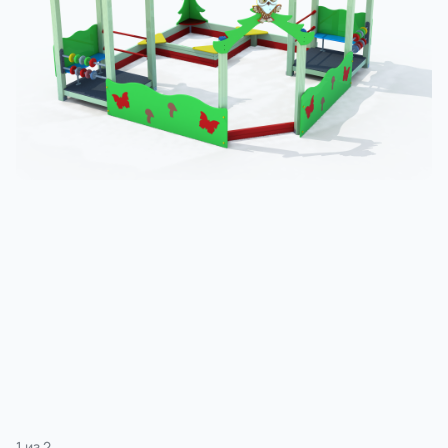
3 категории
Спорт
4 категории
1
из
2