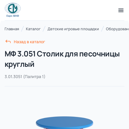
КАТАЛОГ ТОВАРОВ
Главная
Каталог
Детские игровые площадки
Оборудовани
Назад в каталог
Серии
МФ 3.051 Столик для песочницы
21 категория
круглый
3.01.3051
(Палитра 1)
Благоустройство территорий
17 категорий
Детские игровые площадки
7 категорий
Комплексы для лазания