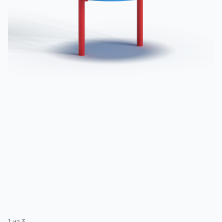
3 категории
Спорт
4 категории
1
из
3