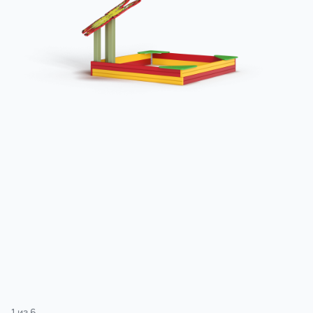
3 категории
Спорт
4 категории
1
из
6