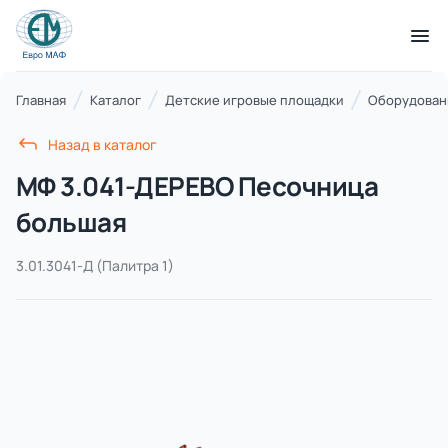
КАТАЛОГ ТОВАРОВ
Главная
Каталог
Детские игровые площадки
Оборудовани
Назад в каталог
Серии
МФ 3.041-ДЕРЕВО Песочница
21 категория
большая
3.01.3041-Д
(Палитра 1)
Благоустройство территорий
17 категорий
Детские игровые площадки
7 категорий
Комплексы для лазания