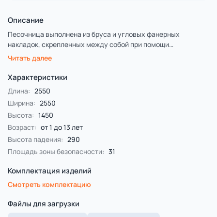
Описание
Песочница выполнена из бруса и угловых фанерных
накладок, скрепленных между собой при помощи
металлических закладных стоек. В углу песочницы, внутри,
Читать далее
установлен фанерный навес в форме бабочки с
художественным оформлением.
Характеристики
Длина:
2550
Ширина:
2550
Высота:
1450
Возраст:
от 1 до 13 лет
Высота падения:
290
Площадь зоны безопасности:
31
Комплектация изделий
Смотреть комплектацию
Файлы для загрузки