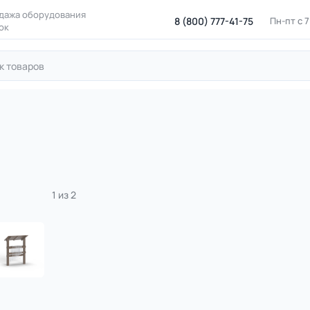
дажа оборудования
8 (800) 777-41-75
Пн-пт с 
ок
ровые площадки
Игровые элементы и малые формы
Музык
ндрофон
NEW