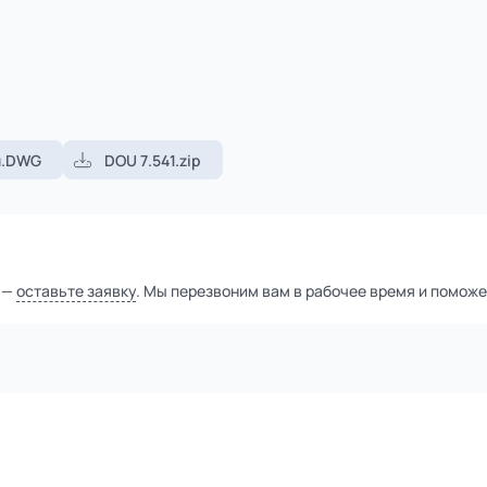
1
из
2
Уточнить цену
тной компанией
а