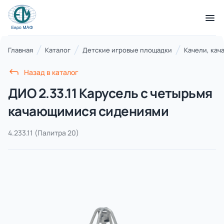
КАТАЛОГ ТОВАРОВ
Главная
Каталог
Детские игровые площадки
Качели, кач
Назад в каталог
Серии
ДИО 2.33.11 Карусель с четырьмя
21 категория
качающимися сидениями
4.233.11
(Палитра 20)
Благоустройство территорий
17 категорий
Детские игровые площадки
7 категорий
Комплексы для лазания