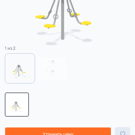
3 категории
Спорт
4 категории
1
из
2
Уточнить цену