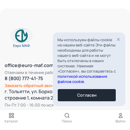
Мы используем файлы cookie
на нашем веб-сайте Эти файлы
необходимы для работы
нашего веб-сайта и не могут
быть отключены в наших
office@euro-maf.com
системах. Нажимая
«Согласен», вы соглашаетесь с
Отвечаем в течение рабочего дня
политикой использования
8 (800) 777-41-75
файлов cookie
.
Заказать обратный звонок
г. Тольятти, ул. Борковская, д. 16,
Согласен
строение 1, комната 22
Пн-Пт 7:00 - 16:00 по мск
Все категории
Каталог
Поиск
Войти
Подпишитесь на нашу рассылку