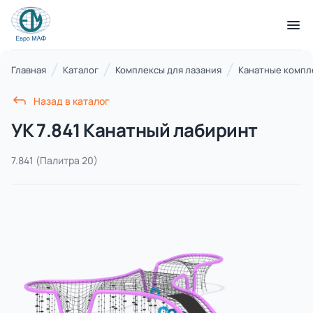
КАТАЛОГ ТОВАРОВ
Главная
Каталог
Комплексы для лазания
Канатные компл
Назад в каталог
Серии
УК 7.841 Канатный лабиринт
21 категория
7.841
(Палитра 20)
Благоустройство территорий
17 категорий
Детские игровые площадки
7 категорий
Комплексы для лазания