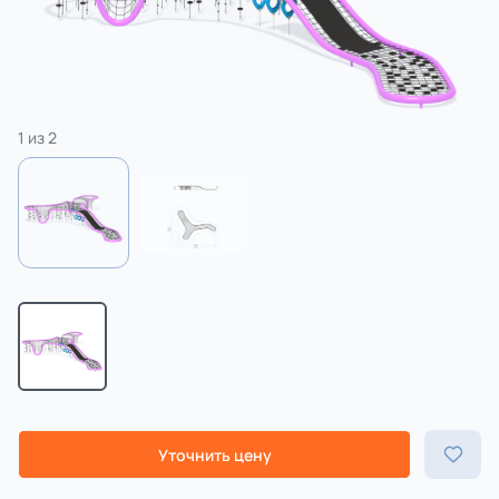
3 категории
Спорт
4 категории
1
из
2
Уточнить цену