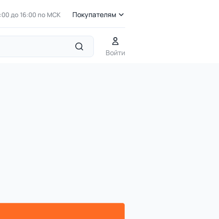
Покупателям
7:00 до 16:00 по МСК
Войти
металлическими столбами
УК 7.415 Пирамида малая