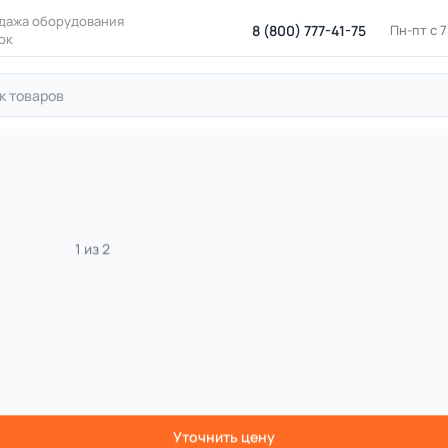
дажа оборудования
8 (800) 777-41-75
Пн-пт с 
ок
для лазания
Канатные комплексы
Канатные комплексы с 
да малая