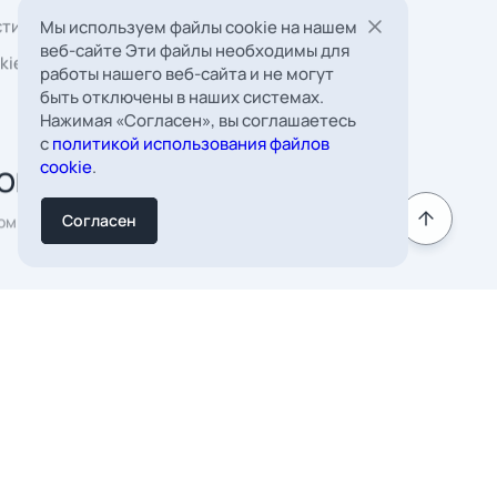
Мы используем файлы cookie на нашем
веб-сайте Эти файлы необходимы для
работы нашего веб-сайта и не могут
быть отключены в наших системах.
Нажимая «Согласен», вы соглашаетесь
 Борковская, д. 16,
с
политикой использования файлов
мната 22
cookie
.
к
Согласен
Подписаться