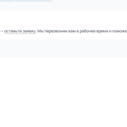
1
из
2
Уточнить цену
тной компанией
а