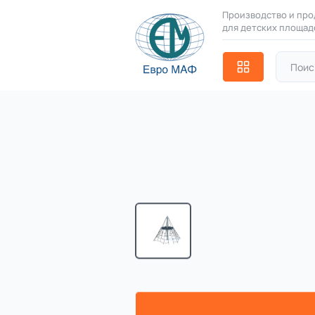
Производство и про
для детских площад
Серии
21 категория
Главная
Каталог
Комплексы 
Благоустройство
Назад в каталог
территорий
17 категорий
УК 7.415 Пирами
Детские игровые
площадки
7.415.11
(Палитра 20)
7 категорий
Комплексы для
лазания
3 категории