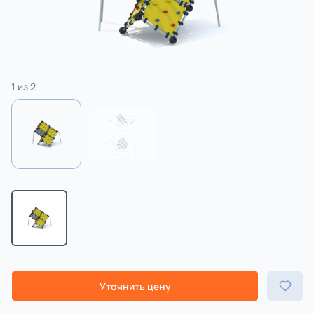
3 категории
Спорт
4 категории
1
из
2
Уточнить цену