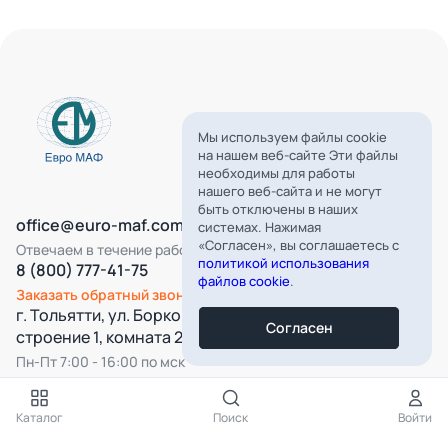
Мы используем файлы cookie
на нашем веб-сайте Эти файлы
необходимы для работы
нашего веб-сайта и не могут
быть отключены в наших
office@euro-maf.com
системах. Нажимая
«Согласен», вы соглашаетесь с
Отвечаем в течение рабочего дня
политикой использования
8 (800) 777-41-75
файлов cookie
.
Заказать обратный звонок
г. Тольятти, ул. Борковская, д. 16,
Согласен
строение 1, комната 22
Пн-Пт 7:00 - 16:00 по мск
Все категории
Каталог
Поиск
Войти
Подпишитесь на нашу рассылку