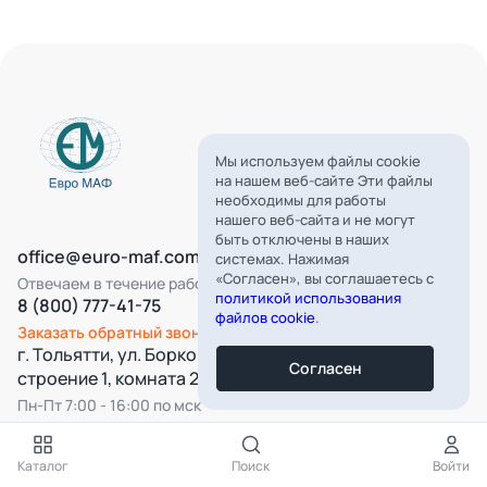
Мы используем файлы cookie
на нашем веб-сайте Эти файлы
необходимы для работы
нашего веб-сайта и не могут
быть отключены в наших
office@euro-maf.com
системах. Нажимая
«Согласен», вы соглашаетесь с
Отвечаем в течение рабочего дня
политикой использования
8 (800) 777-41-75
файлов cookie
.
Заказать обратный звонок
г. Тольятти, ул. Борковская, д. 16,
Согласен
строение 1, комната 22
Пн-Пт 7:00 - 16:00 по мск
Все категории
Каталог
Поиск
Войти
Подпишитесь на нашу рассылку