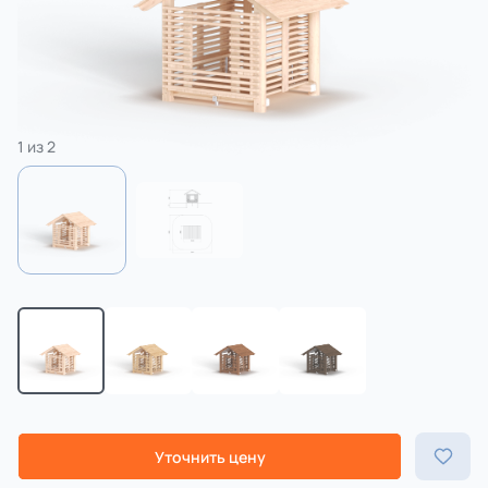
3 категории
Спорт
4 категории
1
из
2
Уточнить цену