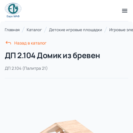
КАТАЛОГ ТОВАРОВ
Главная
Каталог
Детские игровые площадки
Игровые эл
Назад в каталог
Серии
ДП 2.104 Домик из бревен
21 категория
ДП 2.104
(Палитра 21)
Благоустройство территорий
17 категорий
Детские игровые площадки
7 категорий
Комплексы для лазания