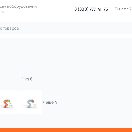
дажа оборудования
8 (800) 777-41-75
Пн-пт с 
ок
ровые площадки
Горки
Горки с пластиковым спуском
Д
винтовая