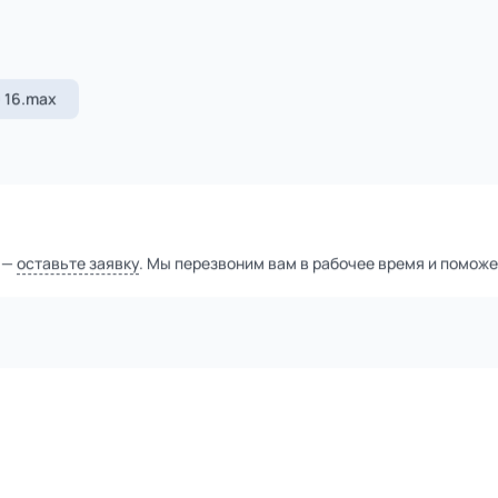
1
из
6
+ ещё 4
Уточнить цену
тной компанией