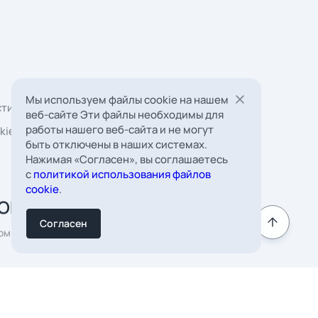
Мы используем файлы cookie на нашем
веб-сайте Эти файлы необходимы для
работы нашего веб-сайта и не могут
быть отключены в наших системах.
Нажимая «Согласен», вы соглашаетесь
 Борковская, д. 16,
с
политикой использования файлов
мната 22
cookie
.
к
Согласен
Подписаться