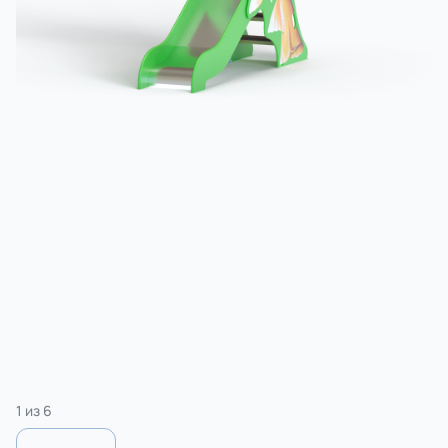
3 категории
Спорт
4 категории
1
из
6