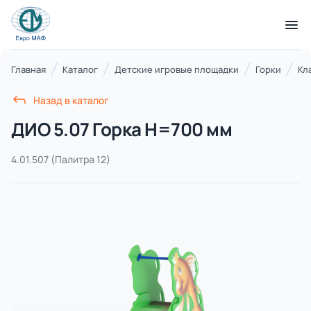
КАТАЛОГ ТОВАРОВ
Главная
Каталог
Детские игровые площадки
Горки
Кл
Назад в каталог
Серии
ДИО 5.07 Горка Н=700 мм
21 категория
4.01.507
(Палитра 12)
Благоустройство территорий
17 категорий
Детские игровые площадки
7 категорий
Комплексы для лазания