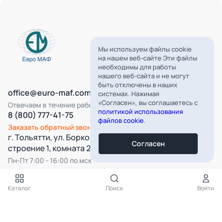
Мы используем файлы cookie
на нашем веб-сайте Эти файлы
необходимы для работы
нашего веб-сайта и не могут
быть отключены в наших
office@euro-maf.com
системах. Нажимая
«Согласен», вы соглашаетесь с
Отвечаем в течение рабочего дня
политикой использования
8 (800) 777-41-75
файлов cookie
.
Заказать обратный звонок
г. Тольятти, ул. Борковская, д. 16,
Согласен
строение 1, комната 22
Пн-Пт 7:00 - 16:00 по мск
Все категории
Каталог
Поиск
Войти
Подпишитесь на нашу рассылку