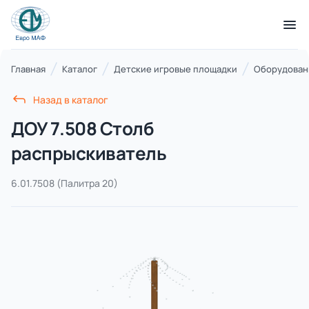
КАТАЛОГ ТОВАРОВ
Главная
Каталог
Детские игровые площадки
Оборудовани
Назад в каталог
Серии
ДОУ 7.508 Столб
21 категория
распрыскиватель
6.01.7508
(Палитра 20)
Благоустройство территорий
17 категорий
Детские игровые площадки
7 категорий
Комплексы для лазания