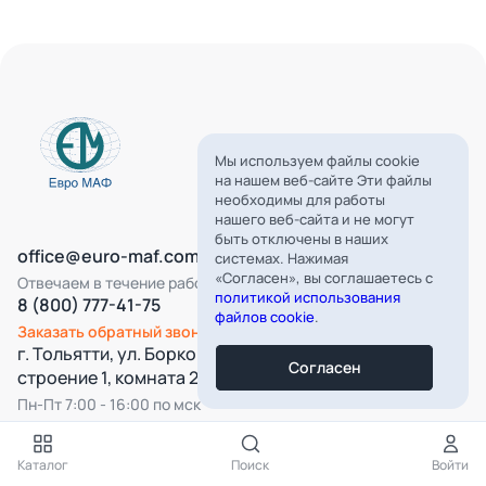
Мы используем файлы cookie
на нашем веб-сайте Эти файлы
необходимы для работы
нашего веб-сайта и не могут
быть отключены в наших
office@euro-maf.com
системах. Нажимая
«Согласен», вы соглашаетесь с
Отвечаем в течение рабочего дня
политикой использования
8 (800) 777-41-75
файлов cookie
.
Заказать обратный звонок
г. Тольятти, ул. Борковская, д. 16,
Согласен
строение 1, комната 22
Пн-Пт 7:00 - 16:00 по мск
Все категории
Каталог
Поиск
Войти
Подпишитесь на нашу рассылку