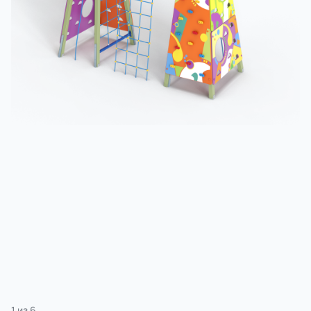
3 категории
Спорт
4 категории
1
из
6