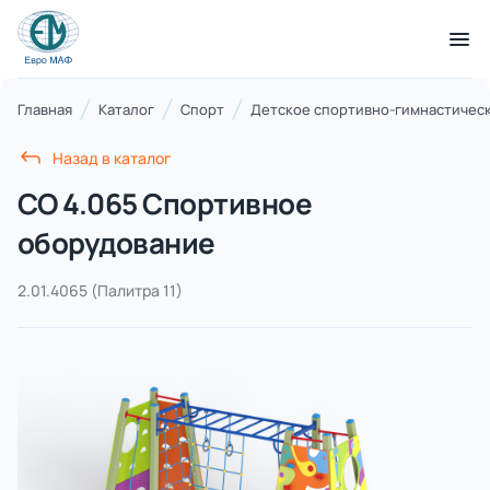
КАТАЛОГ ТОВАРОВ
Главная
Каталог
Спорт
Детское спортивно-гимнастичес
Назад в каталог
Серии
СО 4.065 Спортивное
21 категория
оборудование
2.01.4065
(Палитра 11)
Благоустройство территорий
17 категорий
Детские игровые площадки
7 категорий
Комплексы для лазания