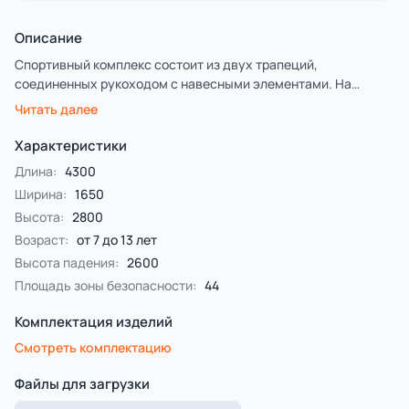
Описание
Спортивный комплекс состоит из двух трапеций,
соединенных рукоходом с навесными элементами. На
трапециях установлены полипропиленовые сетки, канаты,
Читать далее
пять альпинистских стенок и стенки с альпинистскими
камнями. На рукоходе крепятся сетка полипропиленовая,
Характеристики
канат и кольца гимнастические. На фанерные детали
Длина:
4300
нанесена ручная художественная роспись в стиле
Ширина:
1650
граффити.
Высота:
2800
Возраст:
от 7 до 13 лет
Высота падения:
2600
Площадь зоны безопасности:
44
Комплектация изделий
Смотреть комплектацию
Файлы для загрузки