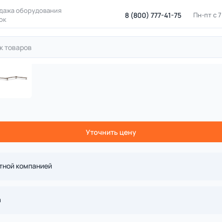
дажа оборудования
8 (800) 777-41-75
Пн-пт с 
ок
для лазания
Дорожки с препятствиями
Балансирование в
 балансировочное тройное