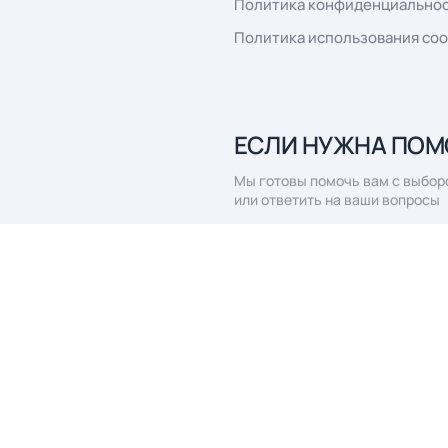
г. Тольятти, ул.
com
8 (800) 777-41-75
строение 1, ко
Заказать обратный звонок
Пн-Пт 7:00 - 16:00 по мс
сылку
», вы даёте согласие на обработку
персональных данных
КЛИЕНТАМ
О компании
Качество
Материалы