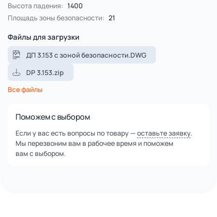
оцилинриванием, имеет ровную цилиндрическую
Высота падения:
1400
поверхность.
Площадь зоны безопасности:
21
Столбы и брёвна покрыты специальной пропиткой,
содержащую антисептики и обеспечивающую
Файлы для загрузки
ультрафиолетовую защиту от солнечного воздействия.
Сетки и канаты изготовлены из многожильного
ДП 3.153 с зоной безопасности.DWG
армированного износостойкого каната.
DP 3.153.zip
Все используемые материалы закупаются у лучших
европейских производителей, что гарантирует высокие
Все файлы
стандарты качества.
Поможем с выбором
Если у вас есть вопросы по товару —
оставьте заявку
.
Мы перезвоним вам в рабочее время и поможем
вам с выбором.