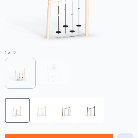
3 категории
Спорт
4 категории
1
из
2