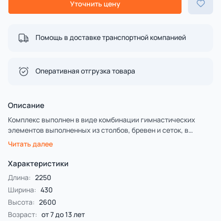
Уточнить цену
Помощь в доставке транспортной компанией
Оперативная отгрузка товара
Описание
Комплекс выполнен в виде комбинации гимнастических
элементов выполненных из столбов, бревен и сеток, в
совокупности представляющих полосу препятствия.
Читать далее
Предлагается на выбор заказчика два варинта исполнения.
Первый - деревянные столбы и брёвна выполнены из
Характеристики
лиственницы, имеют естественную природную форму,
Длина:
2250
тщательно отшлифованы и обладают высочайшей
Ширина:
430
прочностью.
Высота:
2600
Второй — деревянные столбы и брёвна выполнены из
клееной сосновой древесины с последующим
Возраст:
от 7 до 13 лет