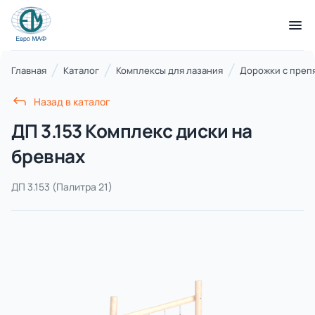
КАТАЛОГ ТОВАРОВ
Главная
Каталог
Комплексы для лазания
Дорожки с преп
Назад в каталог
Серии
ДП 3.153 Комплекс диски на
21 категория
бревнах
ДП 3.153
(Палитра 21)
Благоустройство территорий
17 категорий
Детские игровые площадки
7 категорий
Комплексы для лазания