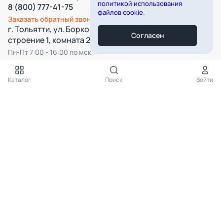
политикой использования
8 (800) 777-41-75
файлов cookie
.
Заказать обратный звонок
г. Тольятти, ул. Борковская, д. 16,
Согласен
строение 1, комната 22
Пн-Пт 7:00 - 16:00 по мск
Все категории
Каталог
Поиск
Войти
Подпишитесь на нашу рассылку
Подписаться
Нажимая на кнопку «Подписаться», вы даёте согласие на
обработку
персональных данных