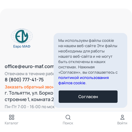
Мы используем файлы cookie
на нашем веб-сайте Эти файлы
необходимы для работы
нашего веб-сайта и не могут
быть отключены в наших
office@euro-maf.com
системах. Нажимая
«Согласен», вы соглашаетесь с
Отвечаем в течение рабочего дня
политикой использования
8 (800) 777-41-75
файлов cookie
.
Заказать обратный звонок
г. Тольятти, ул. Борковская, д. 16,
Согласен
строение 1, комната 22
Пн-Пт 7:00 - 16:00 по мск
Все категории
Каталог
Поиск
Войти
Подпишитесь на нашу рассылку