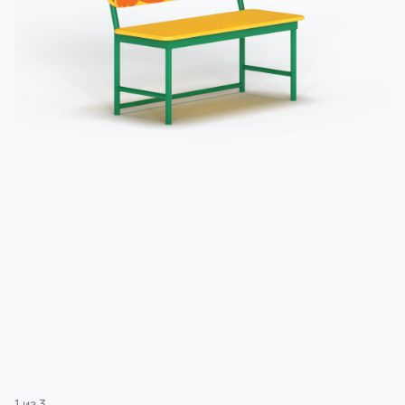
3 категории
Спорт
4 категории
1
из
3