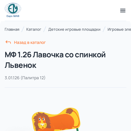
КАТАЛОГ ТОВАРОВ
Главная
Каталог
Детские игровые площадки
Игровые эл
Назад в каталог
Серии
МФ 1.26 Лавочка со спинкой
21 категория
Львенок
3.01.126
(Палитра 12)
Благоустройство территорий
17 категорий
Детские игровые площадки
7 категорий
Комплексы для лазания