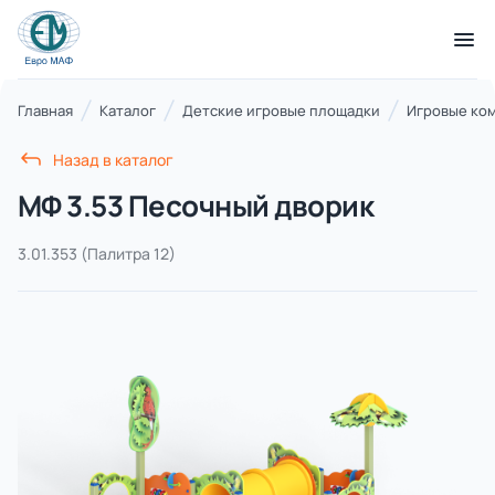
КАТАЛОГ ТОВАРОВ
Главная
Каталог
Детские игровые площадки
Игровые ко
Назад в каталог
Серии
МФ 3.53 Песочный дворик
21 категория
3.01.353
(Палитра 12)
Благоустройство территорий
17 категорий
Детские игровые площадки
7 категорий
Комплексы для лазания