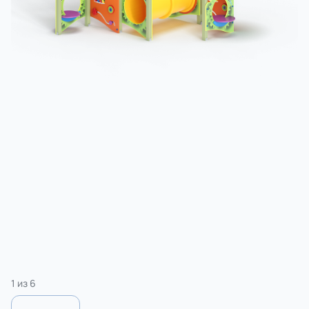
3 категории
Спорт
4 категории
1
из
6