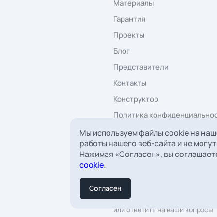
Мы используем файлы cookie на наш
работы нашего веб-сайта и не могут
г. Тольятти, ул.
Нажимая «Согласен», вы соглашает
com
8 (800) 777-41-75
cookie
.
строение 1, ко
Заказать обратный звонок
Пн-Пт 7:00 - 16:00 по мс
Согласен