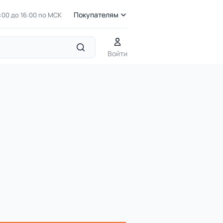
Покупателям
7:00 до 16:00 по МСК
Войти
Тематические игровые комплексы
ДИК 1.096 Детский игро