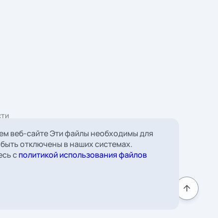
ем веб-сайте Эти файлы необходимы для
 быть отключены в наших системах.
 Борковская, д. 16,
есь с
политикой использования файлов
мната 22
к