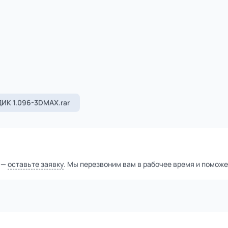
1
из
6
Уточнить цену
тной компанией