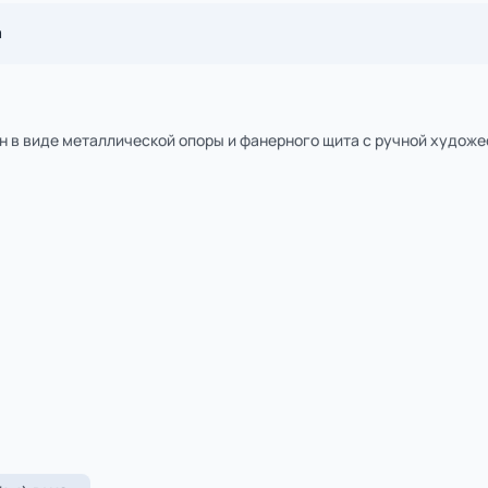
1
из
2