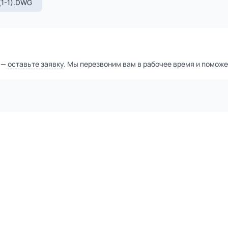
Уточнить цену
тной компанией
а
 в виде металлической опоры и фанерного щита с ручной худож