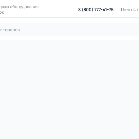
дажа оборудования
8 (800) 777-41-75
Пн-пт с 
ок
йство территорий
Дорожные знаки для детских площадок
елосипедная дорожка (4.4.1)