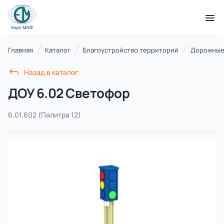
КАТАЛОГ ТОВАРОВ
Главная
Каталог
Благоустройство территорий
Дорожные 
Назад в каталог
Серии
ДОУ 6.02 Светофор
21 категория
6.01.602
(Палитра 12)
Благоустройство территорий
17 категорий
Детские игровые площадки
7 категорий
Комплексы для лазания