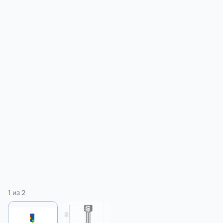
1
из
2