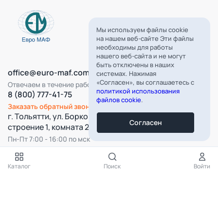
Мы используем файлы cookie
на нашем веб-сайте Эти файлы
необходимы для работы
нашего веб-сайта и не могут
быть отключены в наших
office@euro-maf.com
системах. Нажимая
«Согласен», вы соглашаетесь с
Отвечаем в течение рабочего дня
политикой использования
8 (800) 777-41-75
файлов cookie
.
Заказать обратный звонок
г. Тольятти, ул. Борковская, д. 16,
Согласен
строение 1, комната 22
Пн-Пт 7:00 - 16:00 по мск
Все категории
Каталог
Поиск
Войти
Подпишитесь на нашу рассылку
Подписаться