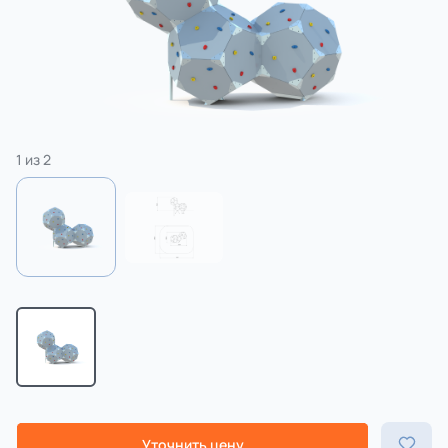
3 категории
Спорт
4 категории
1
из
2
Уточнить цену