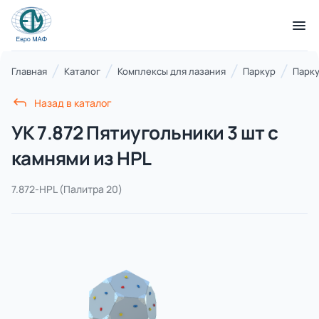
КАТАЛОГ ТОВАРОВ
Главная
Каталог
Комплексы для лазания
Паркур
Парку
Назад в каталог
Серии
УК 7.872 Пятиугольники 3 шт с
21 категория
камнями из HPL
7.872-HPL
(Палитра 20)
Благоустройство территорий
17 категорий
Детские игровые площадки
7 категорий
Комплексы для лазания