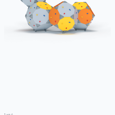
3 категории
Спорт
4 категории
1
из
4