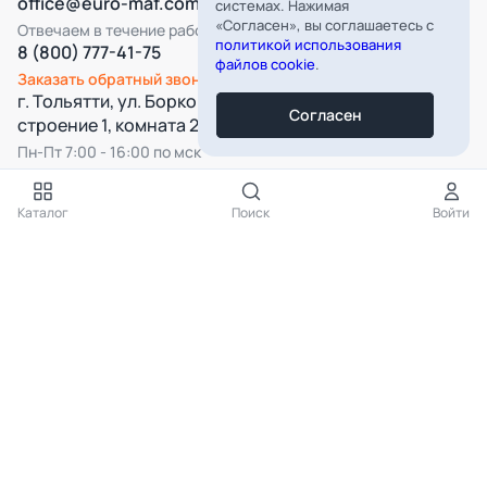
office@euro-maf.com
системах. Нажимая
«Согласен», вы соглашаетесь с
Отвечаем в течение рабочего дня
политикой использования
8 (800) 777-41-75
файлов cookie
.
Заказать обратный звонок
г. Тольятти, ул. Борковская, д. 16,
Согласен
строение 1, комната 22
Пн-Пт 7:00 - 16:00 по мск
Все категории
Каталог
Поиск
Войти
Подпишитесь на нашу рассылку
Подписаться
Нажимая на кнопку «Подписаться», вы даёте согласие на
обработку
персональных данных