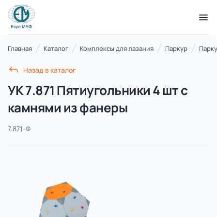
КАТАЛОГ ТОВАРОВ
Главная
Каталог
Комплексы для лазания
Паркур
Парку
Назад в каталог
Серии
УК 7.871 Пятиугольники 4 шт с
21 категория
камнями из фанеры
7.871-Ф
Благоустройство территорий
17 категорий
Детские игровые площадки
7 категорий
Комплексы для лазания