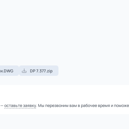
1
из
2