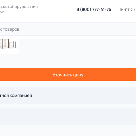
дажа оборудования
8 (800) 777-41-75
Пн-пт с 
ок
оркаут
Воркаут на деревянных столбах
ДП 7.377-К Компл
лекс универсальный на бревн