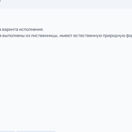
1
из
2