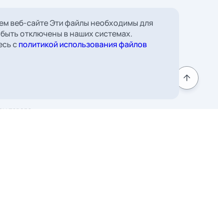
 Борковская, д. 16,
ем веб-сайте Эти файлы необходимы для
 быть отключены в наших системах.
мната 22
есь с
политикой использования файлов
к
Подписаться