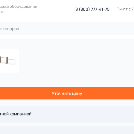
дажа оборудования
8 (800) 777-41-75
Пн-пт с 
ок
оркаут
Воркаут на деревянных столбах
ДП 7.091-К Брусь
ья для отжиманий на бревнах