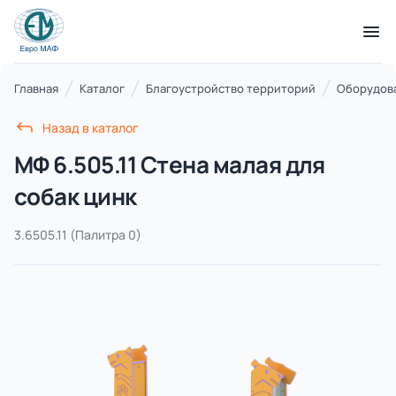
КАТАЛОГ ТОВАРОВ
Главная
Каталог
Благоустройство территорий
Оборудова
Назад в каталог
Серии
МФ 6.505.11 Стена малая для
21 категория
собак цинк
3.6505.11
(Палитра 0)
Благоустройство территорий
17 категорий
Детские игровые площадки
7 категорий
Комплексы для лазания