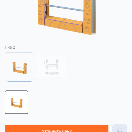
3 категории
Спорт
4 категории
1
из
2
Уточнить цену