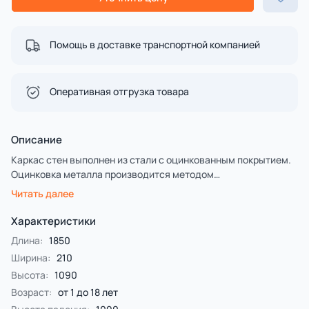
Помощь в доставке транспортной компанией
Оперативная отгрузка товара
Описание
Каркас стен выполнен из стали с оцинкованным покрытием.
Оцинковка металла производится методом
электрохимической гальванизации. Накладки стен
Читать далее
выполнены из экструдированного высокомолекулярного
полиэтилена.
Характеристики
Все используемые материалы закупаются у лучших
Длина:
1850
европейских производителей, что гарантирует высокие
Ширина:
210
стандарты качества.
Высота:
1090
Возраст:
от 1 до 18 лет