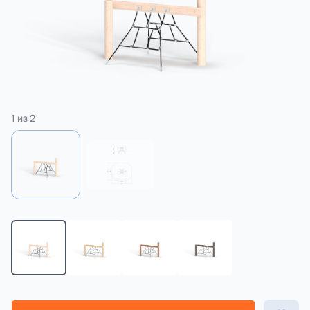
3 категории
Спорт
4 категории
1
из
2