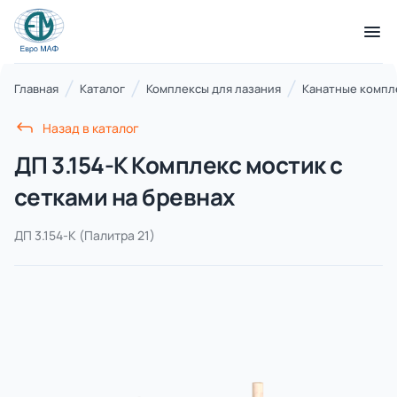
КАТАЛОГ ТОВАРОВ
Главная
Каталог
Комплексы для лазания
Канатные компл
Назад в каталог
Серии
ДП 3.154-К Комплекс мостик с
21 категория
сетками на бревнах
ДП 3.154-К
(Палитра 21)
Благоустройство территорий
17 категорий
Детские игровые площадки
7 категорий
Комплексы для лазания