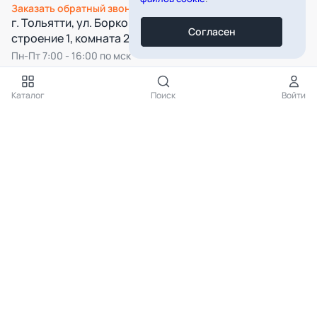
Заказать обратный звонок
г. Тольятти, ул. Борковская, д. 16,
Согласен
строение 1, комната 22
Пн-Пт 7:00 - 16:00 по мск
Все категории
Каталог
Поиск
Войти
Подпишитесь на нашу рассылку
Подписаться
Нажимая на кнопку «Подписаться», вы даёте согласие на
обработку
персональных данных
КАТАЛОГ