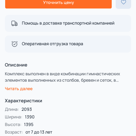
Уточнить цену
Помощь в доставке транспортной компанией
Оперативная отгрузка товара
Описание
Комплекс выполнен в виде комбинации гимнастических
элементов выполненных из столбов, бревен и сеток, в
совокупности представляющих полосу препятствия.
Читать далее
Предлагается на выбор заказчика два варинта исполнения.
Первый - деревянные столбы и брёвна выполнены из
Характеристики
лиственницы, имеют естественную природную форму,
Длина:
2093
тщательно отшлифованы и обладают высочайшей
Ширина:
1390
прочностью.
Высота:
1395
Второй — деревянные столбы и брёвна выполнены из
клееной сосновой древесины с последующим
Возраст:
от 7 до 13 лет