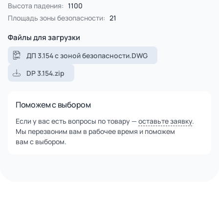
оцилинриванием, имеет ровную цилиндрическую
Высота падения:
1100
поверхность.
Площадь зоны безопасности:
21
Столбы и брёвна покрыты специальной пропиткой,
содержащую антисептики и обеспечивающую
Файлы для загрузки
ультрафиолетовую защиту от солнечного воздействия.
Сетки и канаты изготовлены из многожильного
ДП 3.154 с зоной безопасности.DWG
армированного износостойкого каната.
DP 3.154.zip
Все используемые материалы закупаются у лучших
европейских производителей, что гарантирует высокие
стандарты качества.
Поможем с выбором
Если у вас есть вопросы по товару —
оставьте заявку
.
Мы перезвоним вам в рабочее время и поможем
вам с выбором.