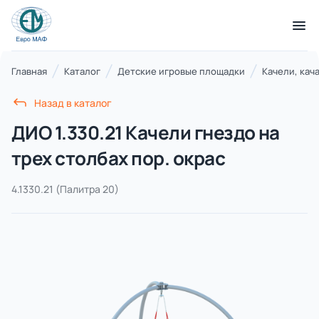
КАТАЛОГ ТОВАРОВ
Главная
Каталог
Детские игровые площадки
Качели, кач
Назад в каталог
Серии
ДИО 1.330.21 Качели гнездо на
21 категория
трех столбах пор. окрас
4.1330.21
(Палитра 20)
Благоустройство территорий
17 категорий
Детские игровые площадки
7 категорий
Комплексы для лазания