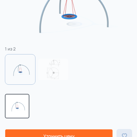
3 категории
Спорт
4 категории
1
из
2
Уточнить цену