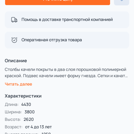
Помощь в доставке транспортной компанией
Оперативная отгрузка товара
Описание
Столбы качели покрыты в два слоя порошковой полимерной
краской. Подвес качели имеет форму гнезда. Сетки и канаты
изготовлены из многожильного армированного
Читать далее
износостойкого каната.
Особая конструкция качели позволяет пользователю сидя
Характеристики
на подвесе совершать возвратно-поступательные движения
Длина:
4430
в двух плоскостях, вращаясь при этом вокруг своей оси.
Ширина:
3800
Высота:
2620
Возраст:
от 4 до 13 лет