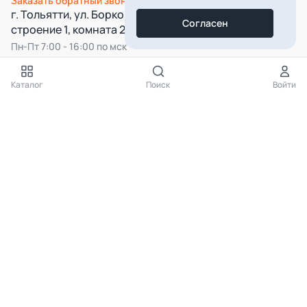
Заказать обратный звонок
г. Тольятти, ул. Борковская, д. 16,
Согласен
строение 1, комната 22
Пн-Пт 7:00 - 16:00 по мск
Все категории
Каталог
Поиск
Войти
Подпишитесь на нашу рассылку
Подписаться
Нажимая на кнопку «Подписаться», вы даёте согласие на
обработку
персональных данных
КАТАЛОГ