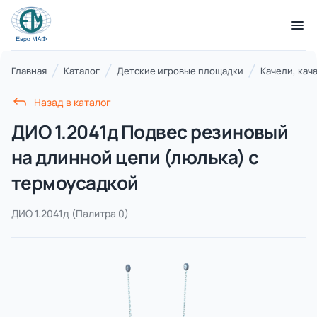
КАТАЛОГ ТОВАРОВ
Главная
Каталог
Детские игровые площадки
Качели, кач
Назад в каталог
Серии
ДИО 1.2041д Подвес резиновый
21 категория
на длинной цепи (люлька) с
термоусадкой
Благоустройство территорий
17 категорий
ДИО 1.2041д
(Палитра 0)
Детские игровые площадки
7 категорий
Комплексы для лазания