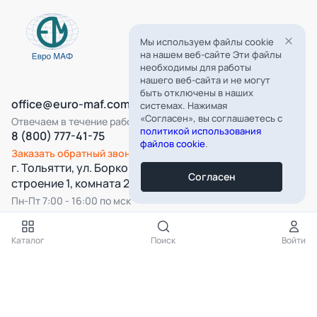
Мы используем файлы cookie
на нашем веб-сайте Эти файлы
необходимы для работы
нашего веб-сайта и не могут
быть отключены в наших
office@euro-maf.com
системах. Нажимая
«Согласен», вы соглашаетесь с
Отвечаем в течение рабочего дня
политикой использования
8 (800) 777-41-75
файлов cookie
.
Заказать обратный звонок
г. Тольятти, ул. Борковская, д. 16,
Согласен
строение 1, комната 22
Пн-Пт 7:00 - 16:00 по мск
Все категории
Каталог
Поиск
Войти
Подпишитесь на нашу рассылку
Подписаться