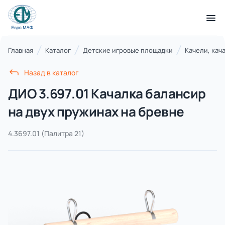
КАТАЛОГ ТОВАРОВ
Главная
Каталог
Детские игровые площадки
Качели, кач
Назад в каталог
Серии
ДИО 3.697.01 Качалка балансир
21 категория
на двух пружинах на бревне
4.3697.01
(Палитра 21)
Благоустройство территорий
17 категорий
Детские игровые площадки
7 категорий
Комплексы для лазания