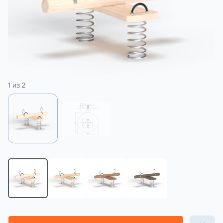
3 категории
Спорт
4 категории
1
из
2