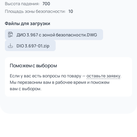
клееной сосновой древесины с последующим
Высота падения:
700
оцилинриванием, имеет ровную цилиндрическую
Площадь зоны безопасности:
10
поверхность.
Столбы и брёвна покрыты специальной пропиткой,
Файлы для загрузки
содержащую антисептики и обеспечивающую
ультрафиолетовую защиту от солнечного воздействия.
ДИО 3.967 с зоной безопасности.DWG
Все используемые материалы закупаются у лучших
DIO 3.697-01.zip
европейских производителей, что гарантирует высокие
стандарты качества.
Поможем с выбором
Если у вас есть вопросы по товару —
оставьте заявку
.
Мы перезвоним вам в рабочее время и поможем
вам с выбором.