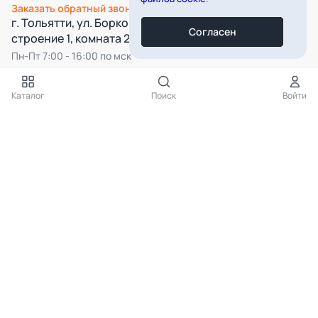
Заказать обратный звонок
г. Тольятти, ул. Борковская, д. 16,
Согласен
строение 1, комната 22
Пн-Пт 7:00 - 16:00 по мск
Все категории
Каталог
Поиск
Войти
Подпишитесь на нашу рассылку
Подписаться
Нажимая на кнопку «Подписаться», вы даёте согласие на
обработку
персональных данных
КАТАЛОГ