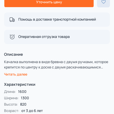
Уточнить цену
Помощь в доставке транспортной компанией
Оперативная отгрузка товара
Описание
Качалка выполнена в виде бревна с двумя ручками, которое
крепится по центру к доске с двумя раскачивающимися
пружинами по краям. Ручки выполнены из нержавеющей
Читать далее
стали.
Предлагается на выбор заказчика два варинта исполнения.
Характеристики
Первый - деревянные столбы и брёвна выполнены из
Длина:
1600
лиственницы, имеют естественную природную форму,
Ширина:
1300
тщательно отшлифованы и обладают высочайшей
Высота:
820
прочностью.
Второй — деревянные столбы и брёвна выполнены из
Возраст:
от 3 до 6 лет