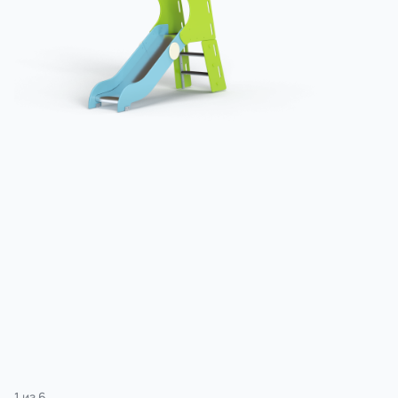
3 категории
Спорт
4 категории
1
из
6