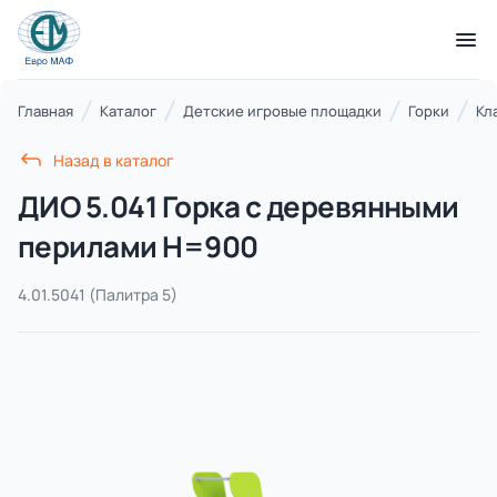
КАТАЛОГ ТОВАРОВ
Главная
Каталог
Детские игровые площадки
Горки
Кл
Назад в каталог
Серии
ДИО 5.041 Горка с деревянными
21 категория
перилами H=900
4.01.5041
(Палитра 5)
Благоустройство территорий
17 категорий
Детские игровые площадки
7 категорий
Комплексы для лазания