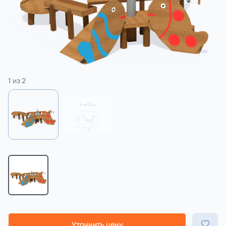
3 категории
Спорт
4 категории
1
из
2
Уточнить цену