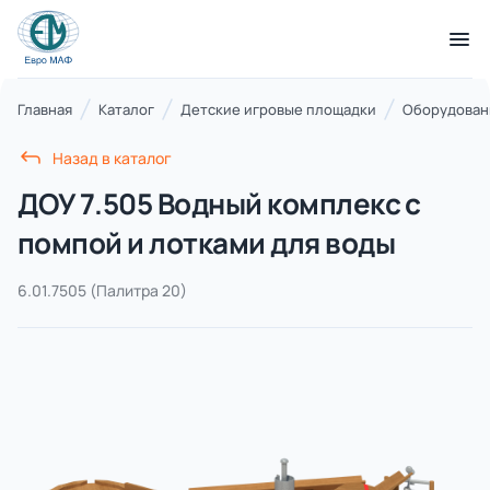
КАТАЛОГ ТОВАРОВ
Главная
Каталог
Детские игровые площадки
Оборудовани
Назад в каталог
Серии
ДОУ 7.505 Водный комплекс с
21 категория
помпой и лотками для воды
6.01.7505
(Палитра 20)
Благоустройство территорий
17 категорий
Детские игровые площадки
7 категорий
Комплексы для лазания