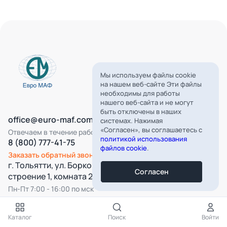
Мы используем файлы cookie
на нашем веб-сайте Эти файлы
необходимы для работы
нашего веб-сайта и не могут
быть отключены в наших
office@euro-maf.com
системах. Нажимая
«Согласен», вы соглашаетесь с
Отвечаем в течение рабочего дня
политикой использования
8 (800) 777-41-75
файлов cookie
.
Заказать обратный звонок
г. Тольятти, ул. Борковская, д. 16,
Согласен
строение 1, комната 22
Пн-Пт 7:00 - 16:00 по мск
Все категории
Каталог
Поиск
Войти
Подпишитесь на нашу рассылку