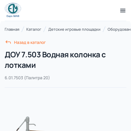
КАТАЛОГ ТОВАРОВ
Главная
Каталог
Детские игровые площадки
Оборудовани
Назад в каталог
Серии
ДОУ 7.503 Водная колонка с
21 категория
лотками
6.01.7503
(Палитра 20)
Благоустройство территорий
17 категорий
Детские игровые площадки
7 категорий
Комплексы для лазания