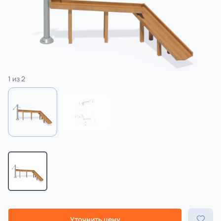
3 категории
Спорт
4 категории
1
из
2
Уточнить цену