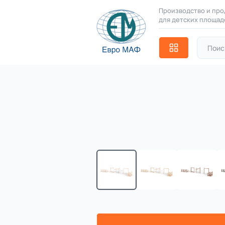
Производство и про
для детских площад
Серии
21 категория
Главная
Каталог
Комплексы 
Благоустройство
Назад в каталог
территорий
17 категорий
ДП 3.201 Компле
Детские игровые
площадки
ДП 3.201
(Палитра 21)
7 категорий
Комплексы для
лазания
3 категории