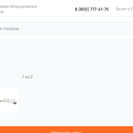
дажа оборудования
8 (800) 777-41-75
Пн-пт с 
ок
для лазания
Дорожки с препятствиями
Балансирование в
кс для лазания на бревнах