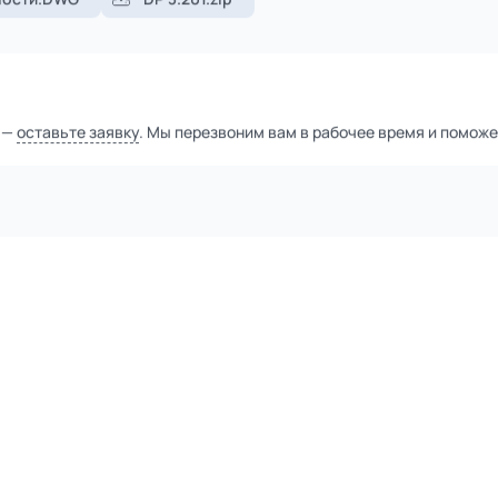
1
из
2
Уточнить цену
тной компанией
а