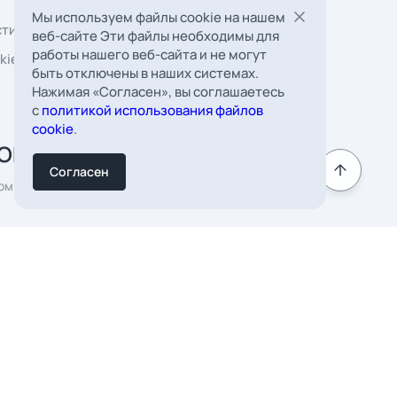
Мы используем файлы cookie на нашем
веб-сайте Эти файлы необходимы для
работы нашего веб-сайта и не могут
быть отключены в наших системах.
Нажимая «Согласен», вы соглашаетесь
 Борковская, д. 16,
с
политикой использования файлов
мната 22
cookie
.
к
Согласен
Подписаться