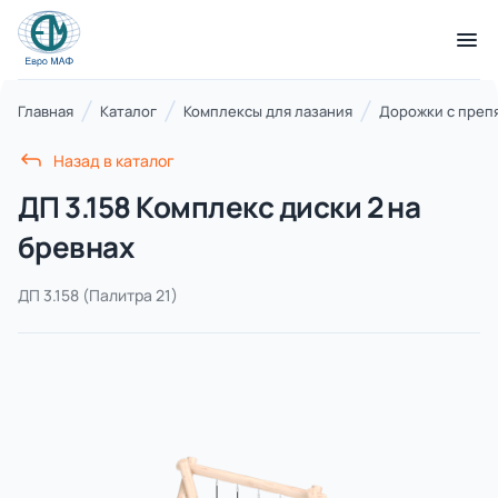
КАТАЛОГ ТОВАРОВ
Главная
Каталог
Комплексы для лазания
Дорожки с преп
Назад в каталог
Серии
ДП 3.158 Комплекс диски 2 на
21 категория
бревнах
ДП 3.158
(Палитра 21)
Благоустройство территорий
17 категорий
Детские игровые площадки
7 категорий
Комплексы для лазания