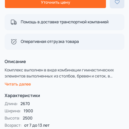
Уточнить цену
Помощь в доставке транспортной компанией
Оперативная отгрузка товара
Описание
Комплекс выполнен в виде комбинации гимнастических
элементов выполненных из столбов, бревен и сеток, в
совокупности представляющих полосу препятствия.
Читать далее
Предлагается на выбор заказчика два варинта исполнения.
Первый - деревянные столбы и брёвна выполнены из
Характеристики
лиственницы, имеют естественную природную форму,
Длина:
2670
тщательно отшлифованы и обладают высочайшей
Ширина:
1900
прочностью.
Высота:
2500
Второй — деревянные столбы и брёвна выполнены из
клееной сосновой древесины с последующим
Возраст:
от 7 до 13 лет