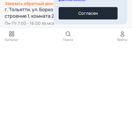
Заказать обратный звонок
г. Тольятти, ул. Борковская, д. 16,
Согласен
строение 1, комната 22
Пн-Пт 7:00 - 16:00 по мск
Все категории
Каталог
Поиск
Войти
Подпишитесь на нашу рассылку
Подписаться
Нажимая на кнопку «Подписаться», вы даёте согласие на
обработку
персональных данных
КАТАЛОГ