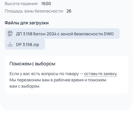
оцилинриванием, имеет ровную цилиндрическую
Высота падения:
1600
поверхность.
Площадь зоны безопасности:
26
Столбы и брёвна покрыты специальной пропиткой,
содержащую антисептики и обеспечивающую
Файлы для загрузки
ультрафиолетовую защиту от солнечного воздействия.
Сетки и канаты изготовлены из многожильного
ДП 3.158 Бетон 2024 с зоной безопасности.DWG
армированного износостойкого каната.
DP 3.158.zip
Все используемые материалы закупаются у лучших
европейских производителей, что гарантирует высокие
стандарты качества.
Поможем с выбором
Если у вас есть вопросы по товару —
оставьте заявку
.
Мы перезвоним вам в рабочее время и поможем
вам с выбором.