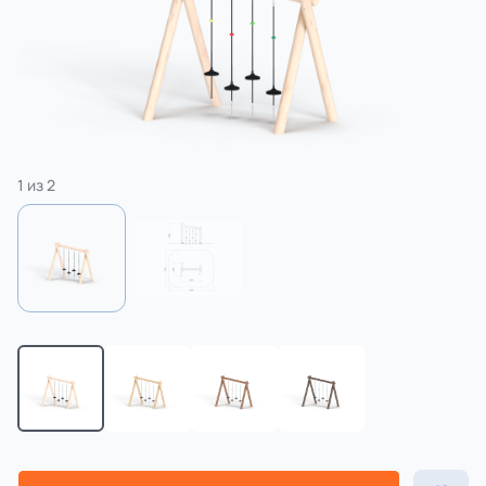
3 категории
Спорт
4 категории
1
из
2