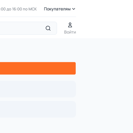
Покупателям
7:00 до 16:00 по МСК
Войти
Детские комплексы с изогнутыми столбами
УК 7.926.01 Фле
иком нерж