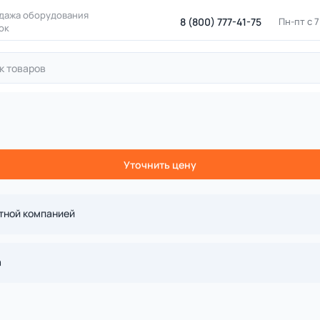
дажа оборудования
8 (800) 777-41-75
Пн-пт с 
ок
ровые площадки
Игровые комплексы для детских площадок
кс две башни с горкой и мост