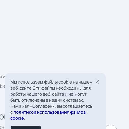
Мы используем файлы cookie на нашем
веб-сайте Эти файлы необходимы для
работы нашего веб-сайта и не могут
быть отключены в наших системах.
Нажимая «Согласен», вы соглашаетесь
 Борковская, д. 16,
с
политикой использования файлов
мната 22
cookie
.
к