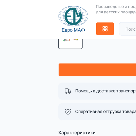
Производство и про
для детских площад
Серии
21 категория
Главная
Каталог
Детские иг
Благоустройство
Назад в каталог
территорий
17 категорий
УК 7.926.01 Фле
Детские игровые
площадки
7.926.01
(Палитра 20)
7 категорий
Комплексы для
лазания
3 категории