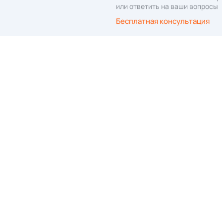
сылку
», вы даёте согласие на обработку
персональных данных
КЛИЕНТАМ
О компании
Качество
Материалы
Гарантия
Проекты