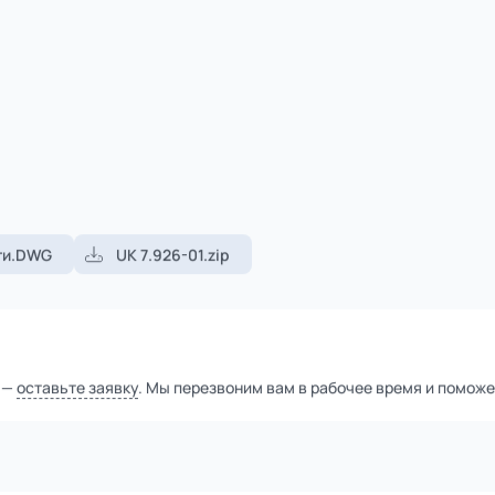
1
из
2