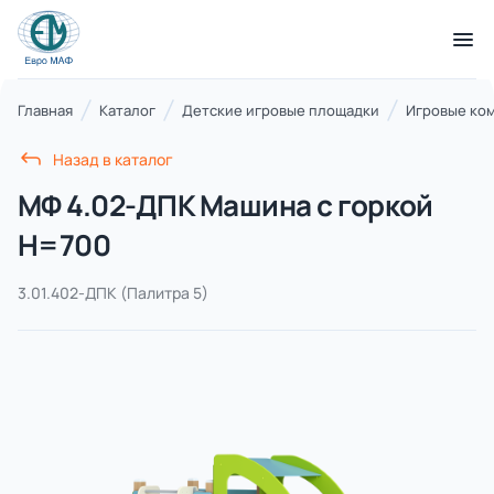
КАТАЛОГ ТОВАРОВ
Главная
Каталог
Детские игровые площадки
Игровые ко
Назад в каталог
Серии
МФ 4.02-ДПК Машина с горкой
21 категория
Н=700
3.01.402-ДПК
(Палитра 5)
Благоустройство территорий
17 категорий
Детские игровые площадки
7 категорий
Комплексы для лазания