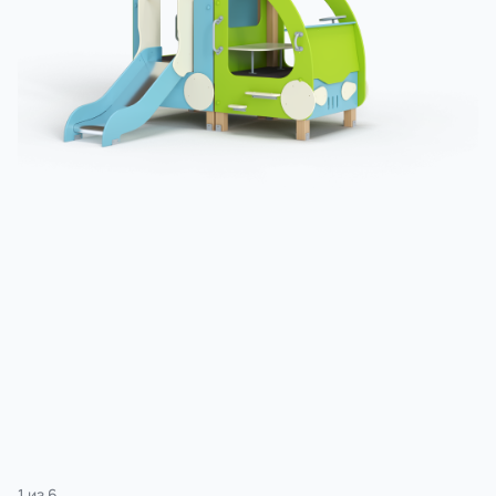
3 категории
Спорт
4 категории
1
из
6