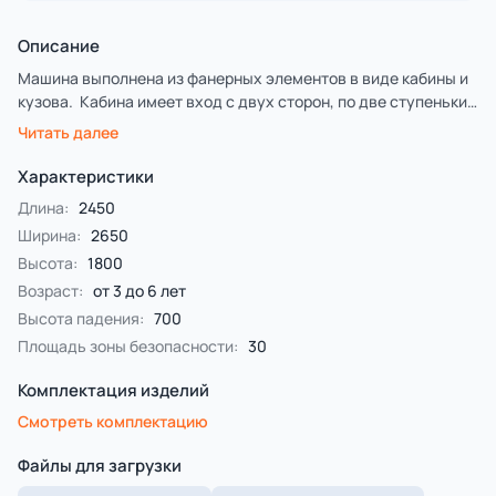
Описание
Машина выполнена из фанерных элементов в виде кабины и
кузова. Кабина имеет вход с двух сторон, по две ступеньки
и по две ручки с каждой стороны, вращающийся руль и
Читать далее
сидение. Кузов - открытая площадка со входом в виде
альпинистской стенки и горкой. На бортах кузова
Характеристики
прикреплены декоративные элементы в виде слесарных
Длина:
2450
инструментов.
Ширина:
2650
Высота:
1800
Возраст:
от 3 до 6 лет
Высота падения:
700
Площадь зоны безопасности:
30
Комплектация изделий
Смотреть комплектацию
Файлы для загрузки