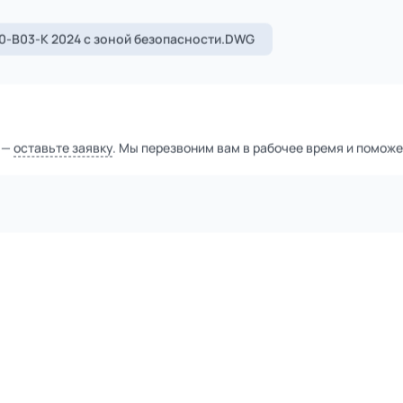
1
из
2
Уточнить цену
тной компанией
а