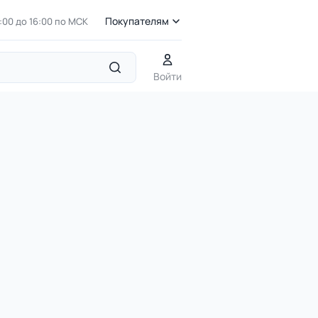
Покупателям
7:00 до 16:00 по МСК
Войти
Детские комплексы в стиле ЭКО
ДП 4.130-КВ03 Комплекс из
 нержавеющей