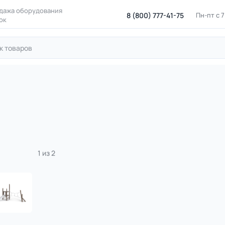
дажа оборудования
8 (800) 777-41-75
Пн-пт с 
ок
ровые площадки
Игровые комплексы для детских площадок
омплекс из бревен с горкой