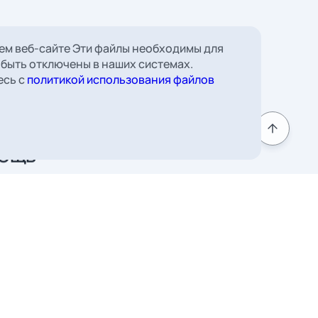
ем веб-сайте Эти файлы необходимы для
 быть отключены в наших системах.
 Борковская, д. 16,
есь с
политикой использования файлов
мната 22
к
Подписаться